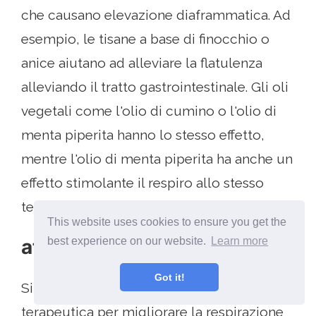
che causano elevazione diaframmatica. Ad
esempio, le tisane a base di finocchio o
anice aiutano ad alleviare la flatulenza
alleviando il tratto gastrointestinale. Gli oli
vegetali come l'olio di cumino o l'olio di
menta piperita hanno lo stesso effetto,
mentre l'olio di menta piperita ha anche un
effetto stimolante il respiro allo stesso
tempo.
This website uses cookies to ensure you get the
best experience on our website.
Learn more
attività quotidiane
Got it!
Si raccomandano esercizi di respirazione
terapeutica per migliorare la respirazione