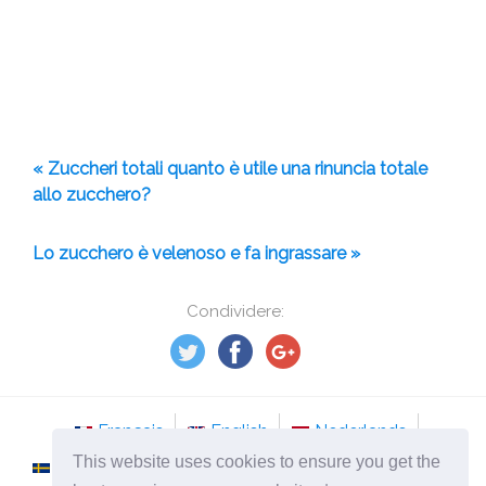
« Zuccheri totali quanto è utile una rinuncia totale
allo zucchero?
Lo zucchero è velenoso e fa ingrassare »
Condividere:
Français
English
Nederlands
This website uses cookies to ensure you get the
Svenska
Norsk
Italiano
Português