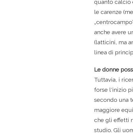
quanto calcio 
le carenze (me
„centrocampo“ 
anche avere un
(latticini, ma 
linea di princi
Le donne posso
Tuttavia, i ric
forse l'inizio
secondo una te
maggiore equili
che gli effetti
studio. Gli uom