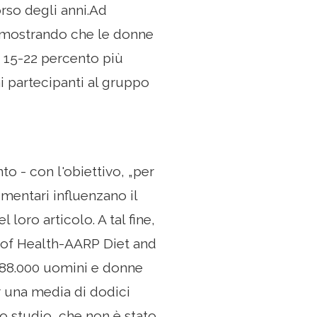
orso degli anni.Ad
imostrando che le donne
 15-22 percento più
i partecipanti al gruppo
o - con l'obiettivo, „per
limentari influenzano il
 loro articolo. A tal fine,
es of Health-AARP Diet and
e 388.000 uomini e donne
er una media di dodici
o studio, che non è stato