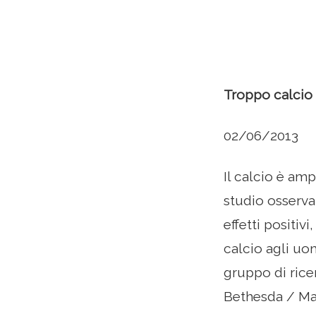
Troppo calcio 
02/06/2013
Il calcio è am
studio osserva
effetti positi
calcio agli uom
gruppo di ricer
Bethesda / Mar