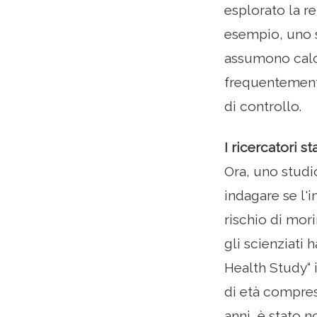
esplorato la re
esempio, uno 
assumono calc
frequentemente
di controllo.
I ricercatori s
Ora, uno studi
indagare se l'i
rischio di morir
gli scienziati 
Health Study“ 
di età compresa
anni, è stato 