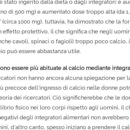
è stato ingerito dalla dieta o dagli integratori: è
no di 500 mg) e aumentato dose troppo alta (da 1
(circa 1000 mg), tuttavia, ha dimostrato che la for
 effetto protettivo, il che significa che negli uom
anche cavoli, spinaci o fagioli) troppo poco calcio, 
pio può essere abbastanza utile.
no essere più abituate al calcio mediante integr
ercatori non hanno ancora alcuna spiegazione per la 
 più precoce dell'ingresso di calcio nelle donne pot
oria dei ricercatori. Ciò significherebbe che le d
brio fisico nei loro corpi rispetto agli uomini, il 
 negativi degli integratori alimentari non avrebbero
ini, d'altro canto, spesso iniziano a prendere il c