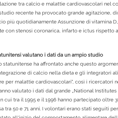
lazione tra calcio e malattie cardiovascolari nel c
studio recente ha provocato grande agitazione, d
io più quotidianamente Assunzione di vitamina D,
 con stenosi coronarica, infarto e ictus rispetto a
tatunitensi valutano i dati da un ampio studio
o statunitense ha affrontato anche questo argoment
ntegrazione di calcio nella dieta e gli integratori a
e per malattie cardiovascolari“, così i ricercatori nel
hanno valutato i dati dal grande „National Institut
in cui tra il 1995 e il 1996 hanno partecipato oltr
 tra 50 e 71 anni. I volontari erano stati seguiti p
notato all'inizio del comportamento alimentare dell