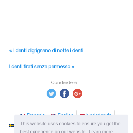
« I denti digrignano di notte i denti
I denti tirati senza permesso »
Condividere:
Français
English
Nederlands
This website uses cookies to ensure you get the
Svenska
Norsk
Italiano
Português
best experience on our website.
Learn more