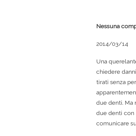
Nessuna compe
2014/03/14
Una querelante
chiedere danni
tirati senza pe
apparentement
due denti. Ma n
due denti con 
comunicare suf