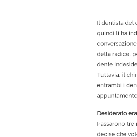
Il dentista de
quindi li ha in
conversazione,
della radice, 
dente indeside
Tuttavia, il ch
entrambi i dent
appuntamento c
Desiderato er
Passarono tre
decise che vole