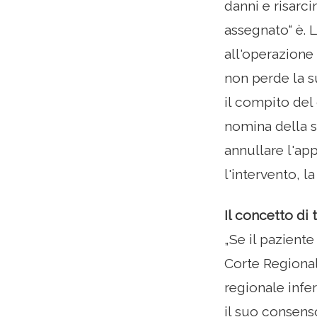
danni e risarc
assegnato“ è. 
all'operazione
non perde la s
il compito del 
nomina della s
annullare l'a
l'intervento, l
Il concetto d
„Se il paziente
Corte Regionale
regionale infer
il suo consens