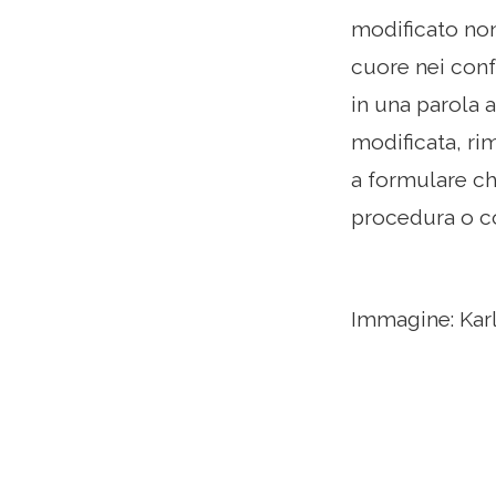
modificato non
cuore nei conf
in una parola 
modificata, ri
a formulare chi
procedura o c
Immagine: Kar