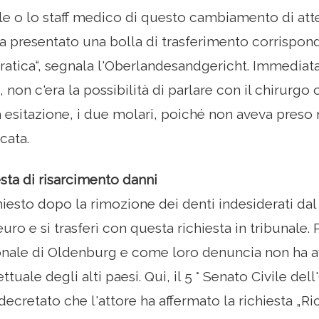
le o lo staff medico di questo cambiamento di at
a presentato una bolla di trasferimento corrispo
 pratica“, segnala l'Oberlandesandgericht. Immedi
, non c'era la possibilità di parlare con il chirurgo
 esitazione, i due molari, poiché non aveva preso n
cata.
sta di risarcimento danni
iesto dopo la rimozione dei denti indesiderati d
euro e si trasferì con questa richiesta in tribunale. 
onale di Oldenburg e come loro denuncia non ha a
ettuale degli alti paesi. Qui, il 5 ° Senato Civile de
ecretato che l'attore ha affermato la richiesta „Ri