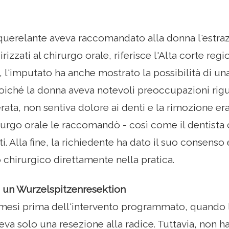
l querelante aveva raccomandato alla donna l'estra
dirizzati al chirurgo orale, riferisce l'Alta corte re
 l'imputato ha anche mostrato la possibilità di un
poiché la donna aveva notevoli preoccupazioni rigu
rata, non sentiva dolore ai denti e la rimozione er
irurgo orale le raccomandò - così come il dentista c
i. Alla fine, la richiedente ha dato il suo consens
hirurgico direttamente nella pratica.
a un Wurzelspitzenresektion
 mesi prima dell'intervento programmato, quando 
va solo una resezione alla radice. Tuttavia, non ha