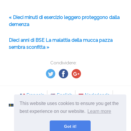
« Dieci minuti di esercizio leggero proteggono dalla
demenza
Dieci anni di BSE La malattia della mucca pazza
sembra sconfitta »
Condividere:
Français
English
Nederlands
This website uses cookies to ensure you get the
Svenska
Norsk
Italiano
Português
best experience on our website.
Learn more
Românesc
Got it!
©
2026
it.tso-stockholm.com