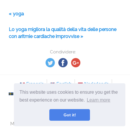
« yoga
Lo yoga migliora la qualità della vita delle persone
con aritmie cardiache improvvise »
Condividere:
Français
English
Nederlands
This website uses cookies to ensure you get the
Svenska
Norsk
Italiano
Português
best experience on our website.
Learn more
Românesc
Got it!
©
2026
it.tso-stockholm.com
Medicina alternativa e metodi di cura delle malattie.