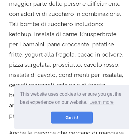
maggior parte delle persone difficilmente
con additivi di zucchero in combinazione.
Tali bombe di zucchero includono:
ketchup, insalata di carne. Knusperbrote
per i bambini, pane croccante, patatine
fritte, yogurt alla fragola, cacao in polvere,
pizza surgelata, prosciutto, cavolo rosso,
insalata di cavolo, condimenti per insalata,
cereali croccanti, salsiccia di fegato,
This website uses cookies to ensure you get the
bevande analcoliche, nettari di frutta e
best experience on our website.
Learn more
anche propagandato come una sana
prodotti lattiero-caseari per i bambini.
Got it!
Anche le persone che cercano di mangiare