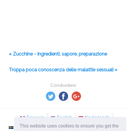
« Zucchine - Ingredienti, sapore, preparazione
Troppa poca conoscenza delle malattie sessuali »
Condividere:
Français
English
Nederlands
This website uses cookies to ensure you get the
Svenska
Norsk
Italiano
Português