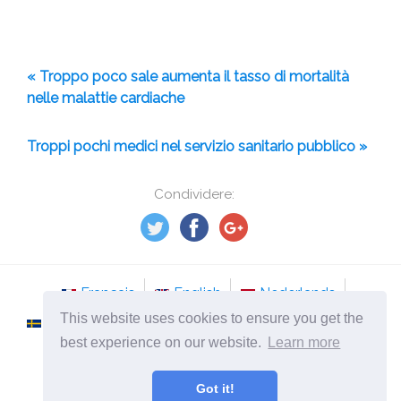
« Troppo poco sale aumenta il tasso di mortalità
nelle malattie cardiache
Troppi pochi medici nel servizio sanitario pubblico »
Condividere:
Français
English
Nederlands
This website uses cookies to ensure you get the
Svenska
Norsk
Italiano
Português
best experience on our website.
Learn more
Românesc
Got it!
©
2026
it.tso-stockholm.com