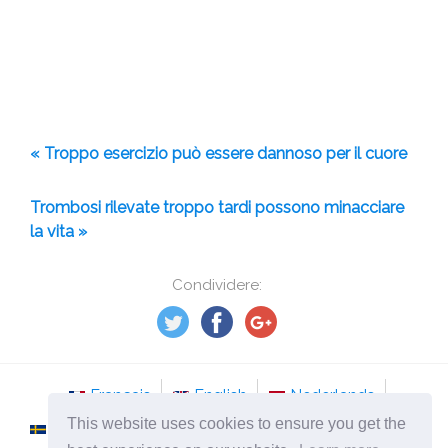
« Troppo esercizio può essere dannoso per il cuore
Trombosi rilevate troppo tardi possono minacciare
la vita »
Condividere:
Français
English
Nederlands
This website uses cookies to ensure you get the
Svenska
Norsk
Italiano
Português