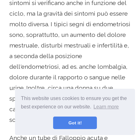
sintomi si verificano anche in funzione del
ciclo, ma la gravità dei sintomi può essere
molto diversa. I tipici segni di endometriosi
sono, soprattutto, un aumento del dolore
mestruale, disturbi mestruali e infertilità e,
a seconda della posizione
dell'endometriosi, ad es. anche lombalgia,
dolore durante il rapporto o sangue nelle
urine. Inoltre, circa una donna su due
sperimenta poche o nessuna restrizione, a
This website uses cookies to ensure you get the
best experience on our website.
Learn more
causa della quale la malattia viene spesso
scoperta per caso o per nulla.
Got it!
Anche un tube di Falloppio acuta e