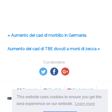
« Aumento dei casi di morbillo in Germania
Aumento dei casi di TBE dovuti a morsi di zecca »
Condividere:
Français
English
Nederlands
This website uses cookies to ensure you get the
Svenska
Norsk
Italiano
Português
best experience on our website.
Learn more
Românesc