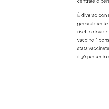
centrale o peri
È diverso con 
generalmente p
rischio dovreb
vaccino ", cons
stata vaccinat
il 30 percento 