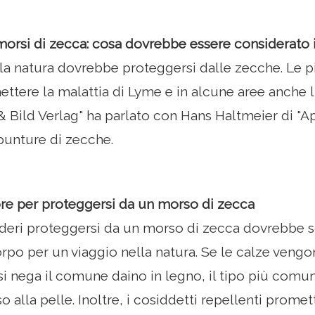
morsi di zecca: cosa dovrebbe essere considerato
lla natura dovrebbe proteggersi dalle zecche. Le 
ttere la malattia di Lyme e in alcune aree anche l
t & Bild Verlag" ha parlato con Hans Haltmeier di 
 punture di zecche.
re per proteggersi da un morso di zecca
deri proteggersi da un morso di zecca dovrebbe s
orpo per un viaggio nella natura. Se le calze veng
 si nega il comune daino in legno, il tipo più comu
o alla pelle. Inoltre, i cosiddetti repellenti prome