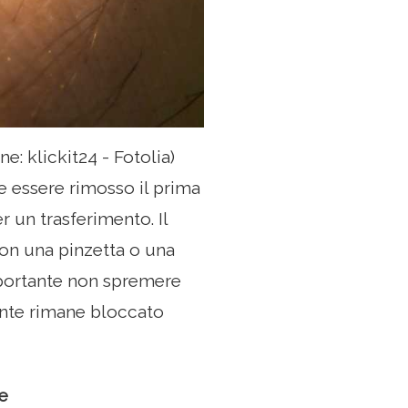
e: klickit24 - Fotolia)
be essere rimosso il prima
r un trasferimento. Il
con una pinzetta o una
mportante non spremere
ente rimane bloccato
e