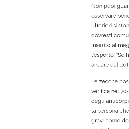
Non puoi guard
osservare bene
ulteriori sint
dovresti comun
inserito al me
l'esperto. "Se 
andare dal dott
Le zecche poss
verifica nel 70
degli anticorpi
la persona che 
gravi come dol