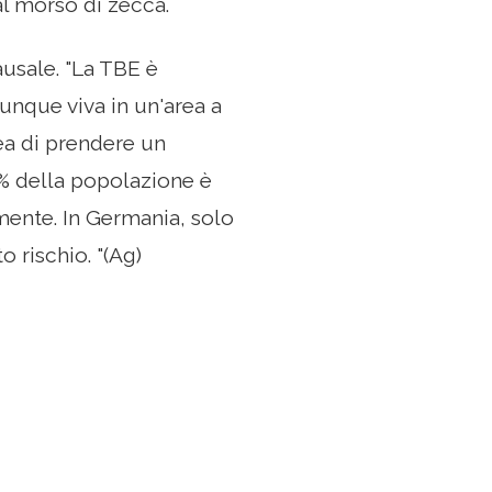
al morso di zecca.
usale. "La TBE è
unque viva in un'area a
ea di prendere un
90% della popolazione è
mente. In Germania, solo
 rischio. "(Ag)