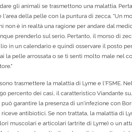
are gli animali se trasmettono una malattia. Pert
 l'area della pelle con la puntura di zecca. "Un m
omi non è in realtà una ragione per andare dal me
que prenderlo sul serio. Pertanto, il morso di z
glio in un calendario e quindi osservare il posto pe
hai la pelle arrossata o se ti senti molto male nel 
ore."
ono trasmettere la malattia di Lyme e l'FSME. Nel
-90 percento dei casi, il caratteristico Viandante su.
 può garantire la presenza di un'infezione con Borr
riceve antibiotici. Se non trattata, la malattia di
ori muscolari e articolari (artrite di Lyme) o un a