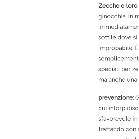
Zecche e loro
ginocchia. In m
immediatamente
sottile dove s
improbabile. È
semplicemente 
speciali per ze
ma anche una 
prevenzione:
G
cui intorpidis
sfavorevole ir
trattando con 