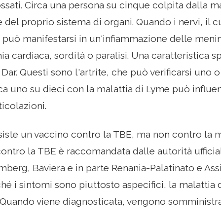
ossati. Circa una persona su cinque colpita dalla m
 del proprio sistema di organi. Quando i nervi, il c
o può manifestarsi in un'infiammazione delle meni
ia cardiaca, sordità o paralisi. Una caratteristica s
 Dar. Questi sono l'artrite, che può verificarsi uno
irca uno su dieci con la malattia di Lyme può influ
ticolazioni.
siste un vaccino contro la TBE, ma non contro la m
ontro la TBE è raccomandata dalle autorità ufficiali
erg, Baviera e in parte Renania-Palatinato e Assi
ché i sintomi sono piuttosto aspecifici, la malattia d
 Quando viene diagnosticata, vengono somministrati