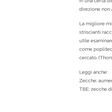
in una certa d
direzione non a
La migliore mis
striscianti ra
utile esaminar
come popliteo,
cercato. (Thor
Leggi anche:
Zecche: aument
TBE: zecche di