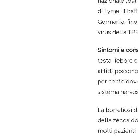
nazionale „dal
di Lyme, il bat
Germania, fino 
virus della TBE
Sintomi e con
testa, febbre 
afflitti posson
per cento dovr
sistema nervos
La borreliosi d
della zecca do
molti pazienti