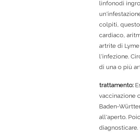
linfonodi ingr
un'infestazione
colpiti, quest
cardiaco, aritm
artrite di Lyme
l'infezione. C
di una o più ar
trattamento:
E
vaccinazione c
Baden-Württemb
all'aperto. Poi
diagnosticare.