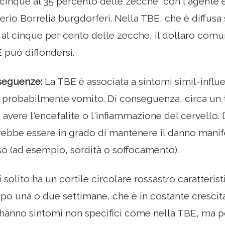
 cinque al 35 percento delle zecche“ con l'agente 
terio Borrelia burgdorferi. Nella TBE, che è diffusa
al cinque per cento delle zecche, il dollaro comune
 può diffondersi.
seguenze:
La TBE è associata a sintomi simil-influe
e probabilmente vomito. Di conseguenza, circa un 
o avere l'encefalite o l'infiammazione del cervello. D
ebbe essere in grado di mantenere il danno manifes
o (ad esempio, sordità o soffocamento).
i solito ha un cortile circolare rossastro caratterist
po una o due settimane, che è in costante cresci
 hanno sintomi non specifici come nella TBE, ma 