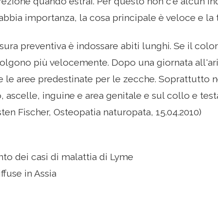
irezione quando estrai. Per questo non c'è alcun in
bbia importanza, la cosa principale è veloce e la t
ura preventiva è indossare abiti lunghi. Se il color
ccolgono più velocemente. Dopo una giornata all'ar
e le aree predestinate per le zecche. Soprattutto n
 ascelle, inguine e area genitale e sul collo e te
sten Fischer, Osteopatia naturopata, 15.04.2010)
o dei casi di malattia di Lyme
ffuse in Assia