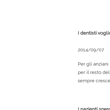
I dentisti vog
2014/09/07
Per gli anzian
per il resto de
sempre crescen
I pazienti spe