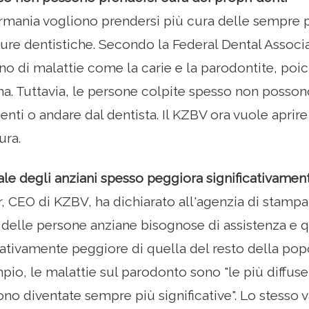
Germania vogliono prendersi più cura delle sempr
ure dentistiche. Secondo la Federal Dental Associ
no di malattie come la carie e la parodontite, poi
ima. Tuttavia, le persone colpite spesso non pos
enti o andare dal dentista. Il KZBV ora vuole aprire 
ura.
ale degli anziani spesso peggiora significativamen
 CEO di KZBV, ha dichiarato all'agenzia di stampa 
 delle persone anziane bisognose di assistenza e qu
cativamente peggiore di quella del resto della po
o, le malattie sul parodonto sono "le più diffuse t
no diventate sempre più significative". Lo stesso va