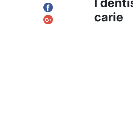
I dent
carie