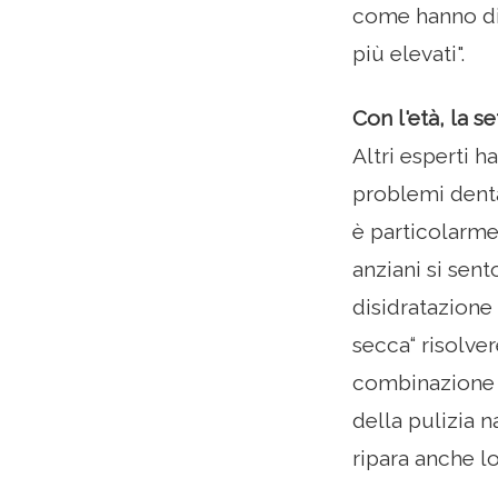
come hanno dim
più elevati".
Con l'età, la s
Altri esperti 
problemi dental
è particolarm
anziani si sen
disidratazione
secca“ risolver
combinazione h
della pulizia n
ripara anche l