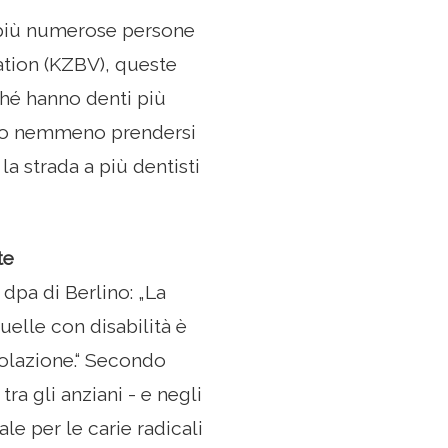
e più numerose persone
ation (KZBV), queste
ché hanno denti più
sono nemmeno prendersi
la strada a più dentisti
te
dpa di Berlino: „La
elle con disabilità è
polazione.“ Secondo
ra gli anziani - e negli
le per le carie radicali