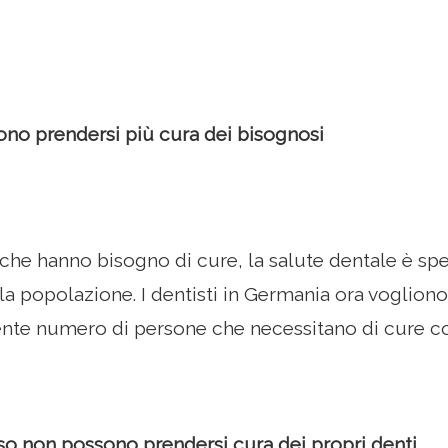
liono prendersi più cura dei bisognosi
i che hanno bisogno di cure, la salute dentale è s
lla popolazione. I dentisti in Germania ora voglion
te numero di persone che necessitano di cure con
sso non possono prendersi cura dei propri denti