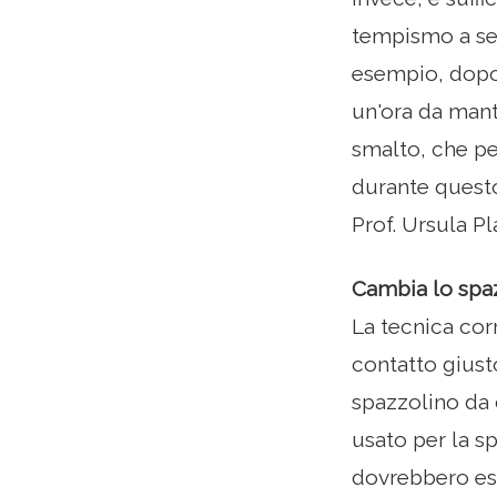
tempismo a sec
esempio, dopo 
un'ora da mante
smalto, che per
durante questo
Prof. Ursula Pl
Cambia lo spaz
La tecnica cor
contatto giust
spazzolino da 
usato per la s
dovrebbero esse