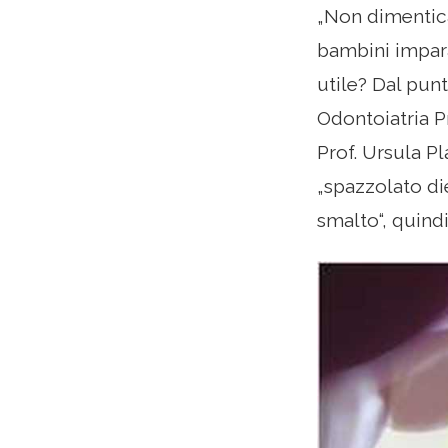
„Non dimentica
bambini impara
utile? Dal punt
Odontoiatria P
Prof. Ursula Pl
„spazzolato di
smalto“, quindi