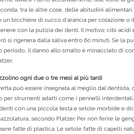
onda, tra le altre cose, delle abitudini alimentari
un bicchiere di succo d'arancia per colazione o il 
nere con la pulizia dei denti. Il motivo: cibi acid
ò si rigenera dalla saliva entro 60 minuti. Se la pu
 periodo, il danno allo smalto è minacciato di co
atzer.
zolino ogni due o tre mesi al più tardi
retta può essere insegnata al meglio dal dentista, 
o per strumenti adatti come i pennelli interdentali.
denti con una piccola testa e setole morbide e di
pazzolatura, secondo Platzer. Per non ferire le ge
re fatte di plastica. Le setole fatte di capelli natu