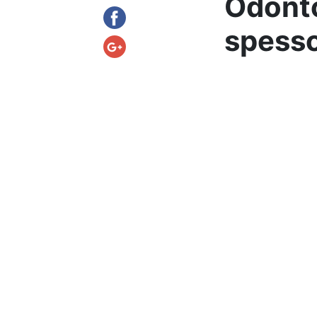
Odonto
spess