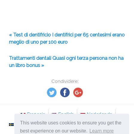
« Test di dentifricio I dentifrici per 65 centesimi erano
meglio di uno per 100 euro
Trattamenti dentali Quasi ogni terza persona non ha
un libro bonus »
Condividere:
Français
English
Nederlands
This website uses cookies to ensure you get the
Svenska
Norsk
Italiano
Português
best experience on our website.
Learn more